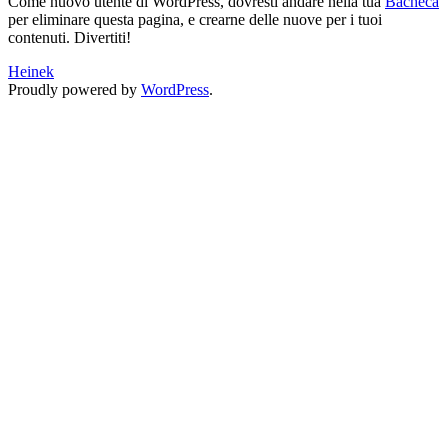
Come nuovo utente di WordPress, dovresti andare nella tua
Bacheca
per eliminare questa pagina, e crearne delle nuove per i tuoi
contenuti. Divertiti!
Heinek
Proudly powered by
WordPress
.